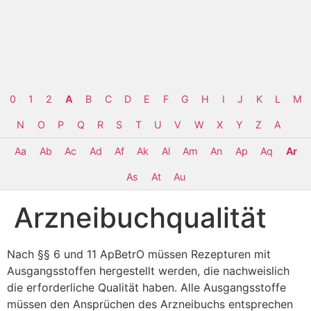
0
1
2
A
B
C
D
E
F
G
H
I
J
K
L
M
N
O
P
Q
R
S
T
U
V
W
X
Y
Z
Α
Aa
Ab
Ac
Ad
Af
Ak
Al
Am
An
Ap
Aq
Ar
As
At
Au
Arzneibuchqualität
Nach §§ 6 und 11 ApBetrO müssen Rezepturen mit
Ausgangsstoffen hergestellt werden, die nachweislich
die erforderliche Qualität haben. Alle Ausgangsstoffe
müssen den Ansprüchen des Arzneibuchs entsprechen