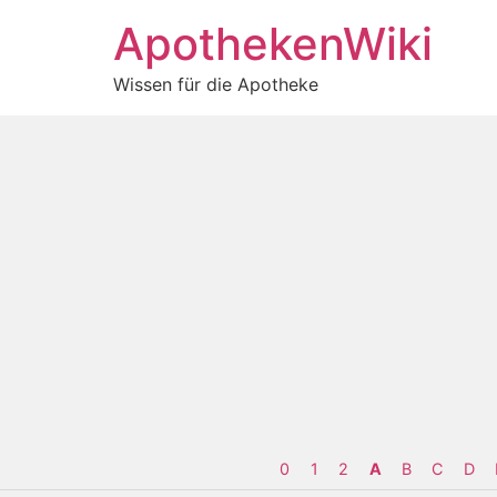
ApothekenWiki
Wissen für die Apotheke
0
1
2
A
B
C
D