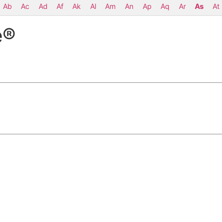
Ab
Ac
Ad
Af
Ak
Al
Am
An
Ap
Aq
Ar
As
At
e®