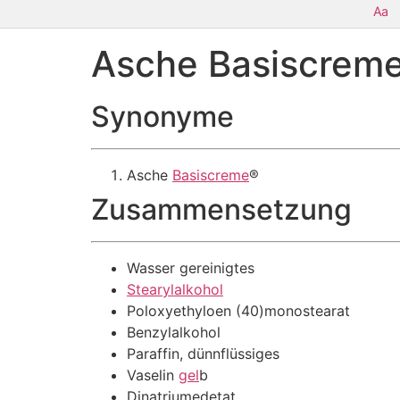
Aa
Asche Basiscrem
Synonyme
Asche
Basiscreme
®
Zusammensetzung
Wasser gereinigtes
Stearylalkohol
Poloxyethyloen (40)monostearat
Benzylalkohol
Paraffin, dünnflüssiges
Vaselin
gel
b
Dinatriumedetat