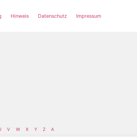
g
Hinweis
Datenschutz
Impressum
U
V
W
X
Y
Z
Α