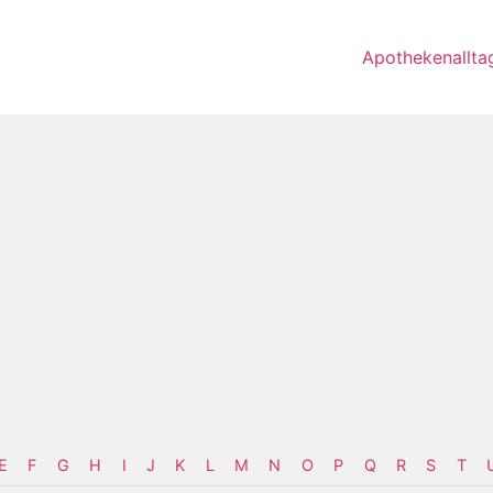
Apothekenallta
E
F
G
H
I
J
K
L
M
N
O
P
Q
R
S
T